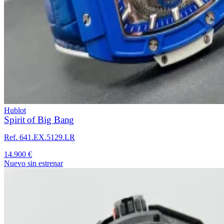
Hublot
Spirit of Big Bang
Ref. 641.EX.5129.LR
14.900 €
Nuevo sin estrenar