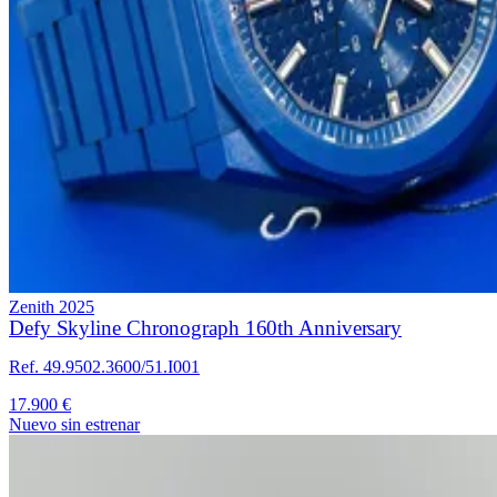
Zenith
2025
Defy Skyline Chronograph 160th Anniversary
Ref. 49.9502.3600/51.I001
17.900 €
Nuevo sin estrenar