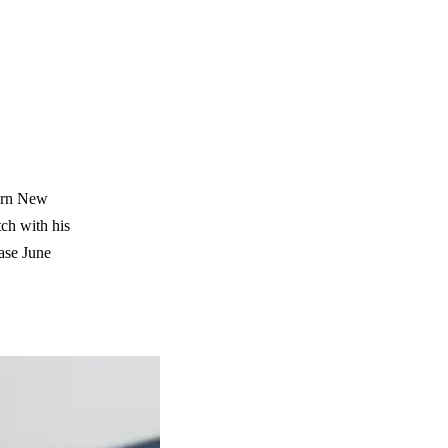
orn New
ch with his
ase June