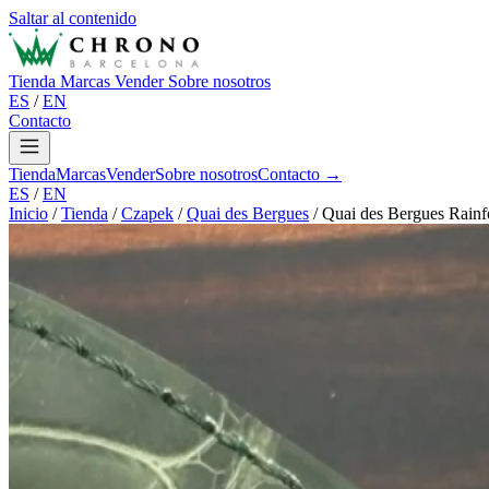
Saltar al contenido
Tienda
Marcas
Vender
Sobre nosotros
ES
/
EN
Contacto
Tienda
Marcas
Vender
Sobre nosotros
Contacto →
ES
/
EN
Inicio
/
Tienda
/
Czapek
/
Quai des Bergues
/
Quai des Bergues Rainf