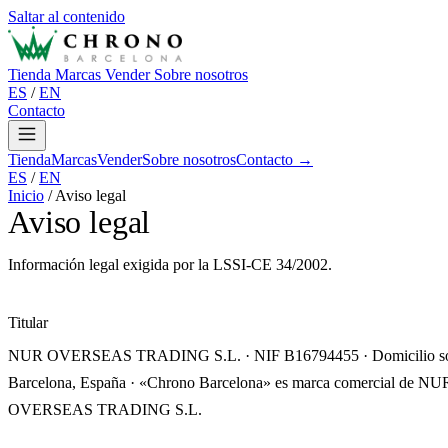
Saltar al contenido
Tienda
Marcas
Vender
Sobre nosotros
ES
/
EN
Contacto
Tienda
Marcas
Vender
Sobre nosotros
Contacto →
ES
/
EN
Inicio
/
Aviso legal
Aviso legal
Información legal exigida por la LSSI-CE 34/2002.
Titular
NUR OVERSEAS TRADING S.L. · NIF B16794455 · Domicilio soc
Barcelona, España · «Chrono Barcelona» es marca comercial de NU
OVERSEAS TRADING S.L.