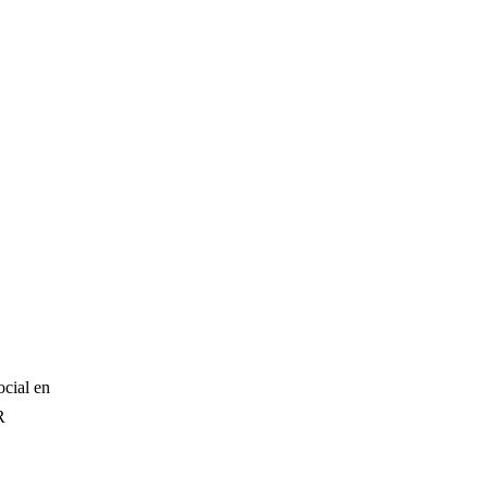
ial en
R