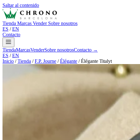
Saltar al contenido
Tienda
Marcas
Vender
Sobre nosotros
ES
/
EN
Contacto
Tienda
Marcas
Vender
Sobre nosotros
Contacto →
ES
/
EN
Inicio
/
Tienda
/
F.P. Journe
/
Élégante
/
Élégante Titalyt