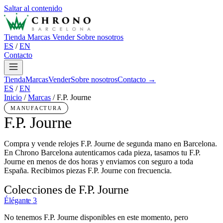
Saltar al contenido
Tienda
Marcas
Vender
Sobre nosotros
ES
/
EN
Contacto
Tienda
Marcas
Vender
Sobre nosotros
Contacto →
ES
/
EN
Inicio
/
Marcas
/
F.P. Journe
MANUFACTURA
F.P. Journe
Compra y vende relojes F.P. Journe de segunda mano en Barcelona.
En Chrono Barcelona autenticamos cada pieza, tasamos tu F.P.
Journe en menos de dos horas y enviamos con seguro a toda
España. Recibimos piezas F.P. Journe con frecuencia.
Colecciones de F.P. Journe
Élégante
3
No tenemos F.P. Journe disponibles en este momento, pero