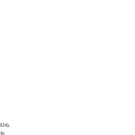
024),
vío