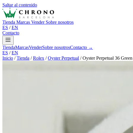
Saltar al contenido
Tienda
Marcas
Vender
Sobre nosotros
ES
/
EN
Contacto
Tienda
Marcas
Vender
Sobre nosotros
Contacto →
ES
/
EN
Inicio
/
Tienda
/
Rolex
/
Oyster Perpetual
/
Oyster Perpetual 36 Green