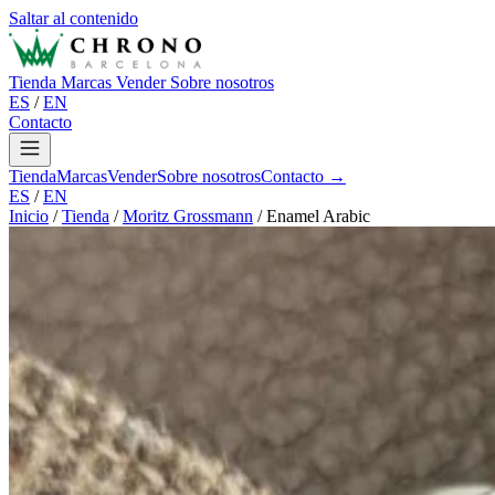
Saltar al contenido
Tienda
Marcas
Vender
Sobre nosotros
ES
/
EN
Contacto
Tienda
Marcas
Vender
Sobre nosotros
Contacto →
ES
/
EN
Inicio
/
Tienda
/
Moritz Grossmann
/
Enamel Arabic