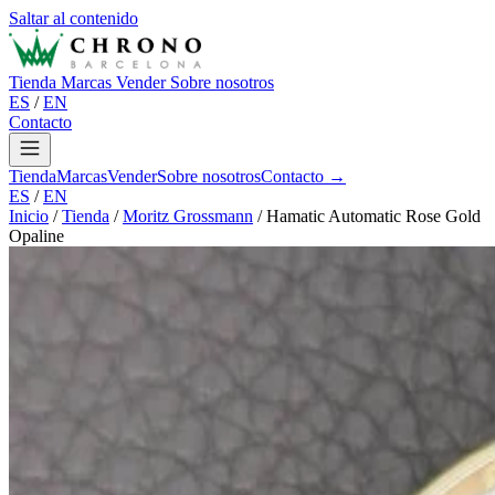
Saltar al contenido
Tienda
Marcas
Vender
Sobre nosotros
ES
/
EN
Contacto
Tienda
Marcas
Vender
Sobre nosotros
Contacto →
ES
/
EN
Inicio
/
Tienda
/
Moritz Grossmann
/
Hamatic Automatic Rose Gold
Opaline