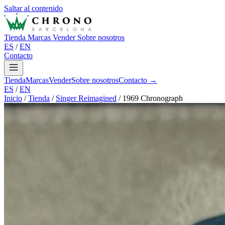
Saltar al contenido
Tienda
Marcas
Vender
Sobre nosotros
ES
/
EN
Contacto
Tienda
Marcas
Vender
Sobre nosotros
Contacto →
ES
/
EN
Inicio
/
Tienda
/
Singer Reimagined
/
1969 Chronograph