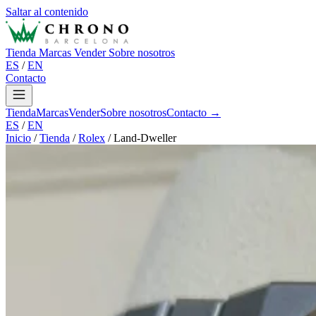
Saltar al contenido
Tienda
Marcas
Vender
Sobre nosotros
ES
/
EN
Contacto
Tienda
Marcas
Vender
Sobre nosotros
Contacto →
ES
/
EN
Inicio
/
Tienda
/
Rolex
/
Land-Dweller