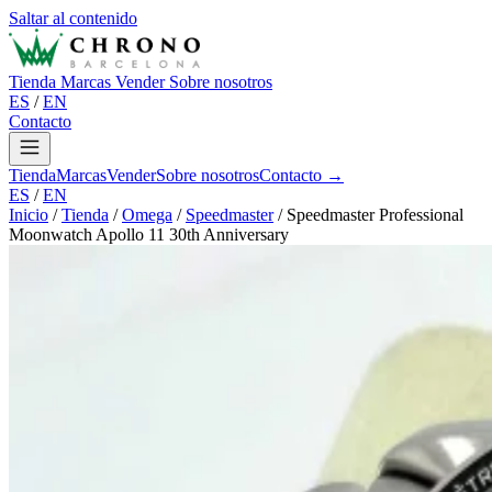
Saltar al contenido
Tienda
Marcas
Vender
Sobre nosotros
ES
/
EN
Contacto
Tienda
Marcas
Vender
Sobre nosotros
Contacto →
ES
/
EN
Inicio
/
Tienda
/
Omega
/
Speedmaster
/
Speedmaster Professional
Moonwatch Apollo 11 30th Anniversary