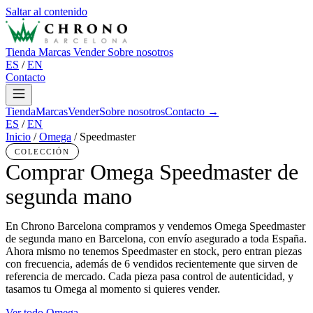
Saltar al contenido
Tienda
Marcas
Vender
Sobre nosotros
ES
/
EN
Contacto
Tienda
Marcas
Vender
Sobre nosotros
Contacto →
ES
/
EN
Inicio
/
Omega
/
Speedmaster
COLECCIÓN
Comprar Omega Speedmaster de
segunda mano
En Chrono Barcelona compramos y vendemos Omega Speedmaster
de segunda mano en Barcelona, con envío asegurado a toda España.
Ahora mismo no tenemos Speedmaster en stock, pero entran piezas
con frecuencia, además de 6 vendidos recientemente que sirven de
referencia de mercado. Cada pieza pasa control de autenticidad, y
tasamos tu Omega al momento si quieres vender.
Ver todo Omega →