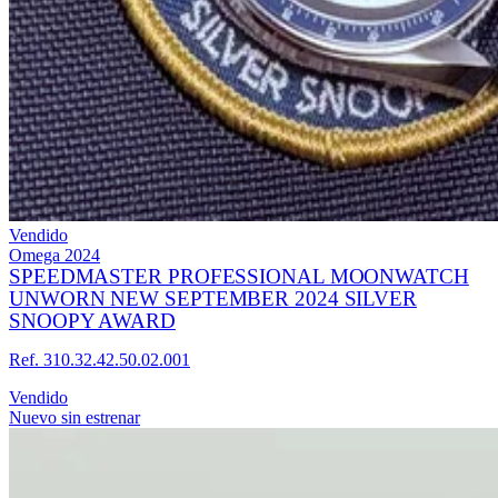
Vendido
Omega
2024
SPEEDMASTER PROFESSIONAL MOONWATCH
UNWORN NEW SEPTEMBER 2024 SILVER
SNOOPY AWARD
Ref. 310.32.42.50.02.001
Vendido
Nuevo sin estrenar