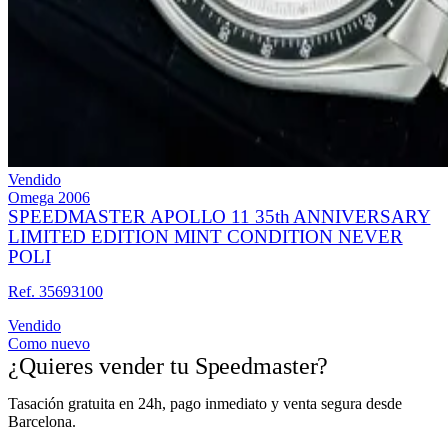
Vendido
Omega
2006
SPEEDMASTER APOLLO 11 35th ANNIVERSARY
LIMITED EDITION MINT CONDITION NEVER
POLI
Ref. 35693100
Vendido
Como nuevo
¿Quieres vender tu Speedmaster?
Tasación gratuita en 24h, pago inmediato y venta segura desde
Barcelona.