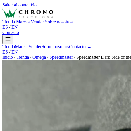
Saltar al contenido
Tienda
Marcas
Vender
Sobre nosotros
ES
/
EN
Contacto
Tienda
Marcas
Vender
Sobre nosotros
Contacto →
ES
/
EN
Inicio
/
Tienda
/
Omega
/
Speedmaster
/
Speedmaster Dark Side of th