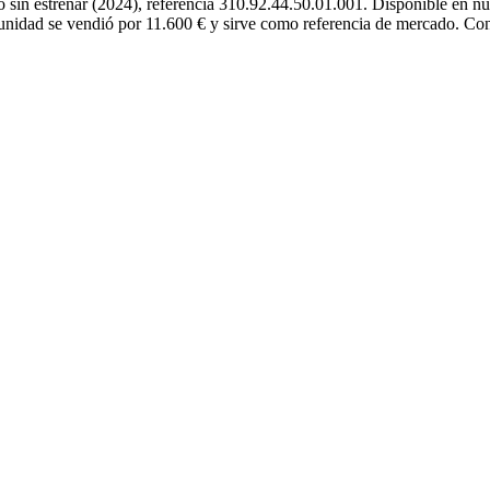
in estrenar (2024), referencia 310.92.44.50.01.001. Disponible en nue
 unidad se vendió por 11.600 € y sirve como referencia de mercado. Cons