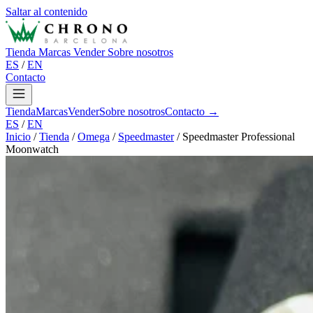
Saltar al contenido
Tienda
Marcas
Vender
Sobre nosotros
ES
/
EN
Contacto
Tienda
Marcas
Vender
Sobre nosotros
Contacto →
ES
/
EN
Inicio
/
Tienda
/
Omega
/
Speedmaster
/
Speedmaster Professional
Moonwatch