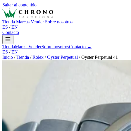
Saltar al contenido
Tienda
Marcas
Vender
Sobre nosotros
ES
/
EN
Contacto
Tienda
Marcas
Vender
Sobre nosotros
Contacto →
ES
/
EN
Inicio
/
Tienda
/
Rolex
/
Oyster Perpetual
/
Oyster Perpetual 41