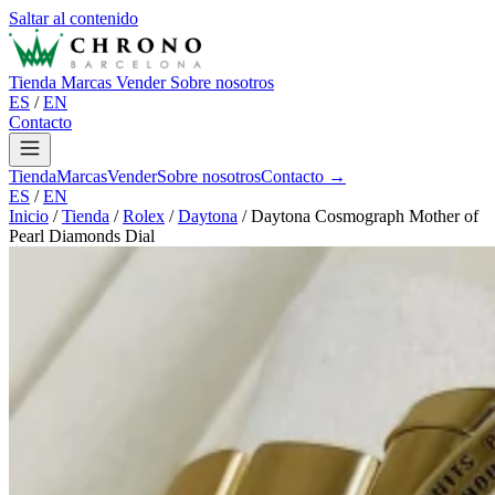
Saltar al contenido
Tienda
Marcas
Vender
Sobre nosotros
ES
/
EN
Contacto
Tienda
Marcas
Vender
Sobre nosotros
Contacto →
ES
/
EN
Inicio
/
Tienda
/
Rolex
/
Daytona
/
Daytona Cosmograph Mother of
Pearl Diamonds Dial