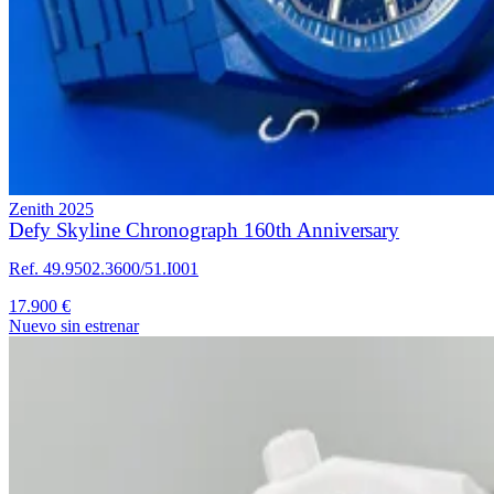
Zenith
2025
Defy Skyline Chronograph 160th Anniversary
Ref. 49.9502.3600/51.I001
17.900 €
Nuevo sin estrenar