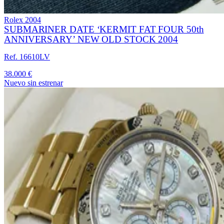
Rolex
2004
SUBMARINER DATE ‘KERMIT FAT FOUR 50th
ANNIVERSARY’ NEW OLD STOCK 2004
Ref. 16610LV
38.000 €
Nuevo sin estrenar