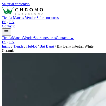
Saltar al contenido
Tienda
Marcas
Vender
Sobre nosotros
ES
/
EN
Contacto
Tienda
Marcas
Vender
Sobre nosotros
Contacto →
ES
/
EN
Inicio
/
Tienda
/
Hublot
/
Big Bang
/
Big Bang Integral White
Ceramic