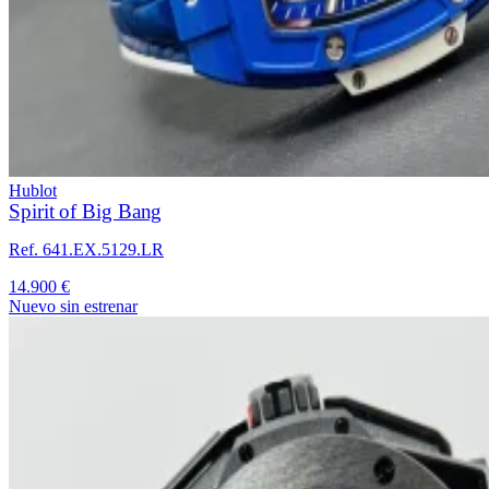
Hublot
Spirit of Big Bang
Ref. 641.EX.5129.LR
14.900 €
Nuevo sin estrenar