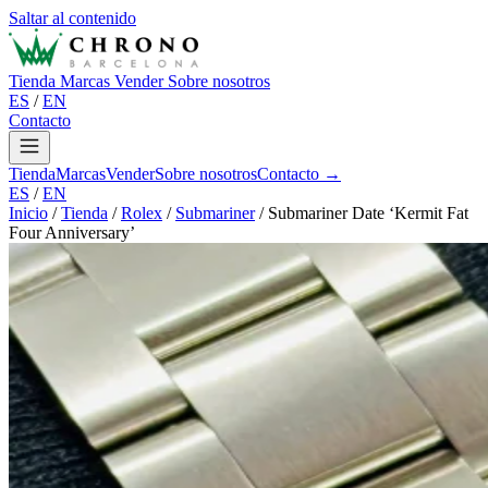
Saltar al contenido
Tienda
Marcas
Vender
Sobre nosotros
ES
/
EN
Contacto
Tienda
Marcas
Vender
Sobre nosotros
Contacto →
ES
/
EN
Inicio
/
Tienda
/
Rolex
/
Submariner
/
Submariner Date ‘Kermit Fat
Four Anniversary’