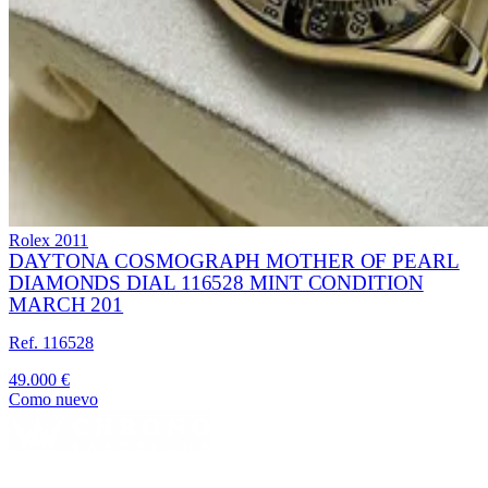
Rolex
2011
DAYTONA COSMOGRAPH MOTHER OF PEARL
DIAMONDS DIAL 116528 MINT CONDITION
MARCH 201
Ref. 116528
49.000 €
Como nuevo