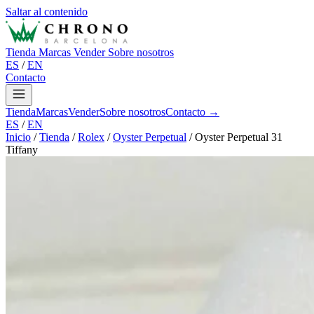
Saltar al contenido
Tienda
Marcas
Vender
Sobre nosotros
ES
/
EN
Contacto
Tienda
Marcas
Vender
Sobre nosotros
Contacto →
ES
/
EN
Inicio
/
Tienda
/
Rolex
/
Oyster Perpetual
/
Oyster Perpetual 31
Tiffany