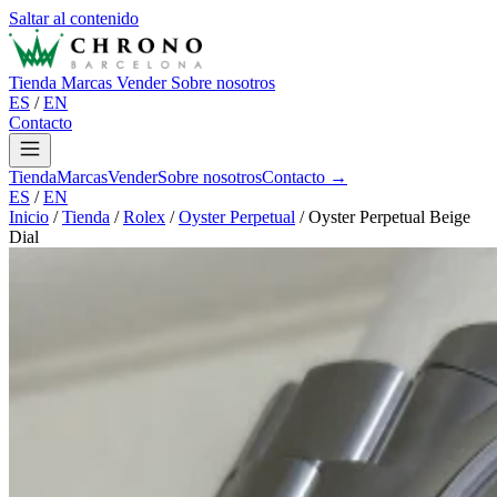
Saltar al contenido
Tienda
Marcas
Vender
Sobre nosotros
ES
/
EN
Contacto
Tienda
Marcas
Vender
Sobre nosotros
Contacto →
ES
/
EN
Inicio
/
Tienda
/
Rolex
/
Oyster Perpetual
/
Oyster Perpetual Beige
Dial