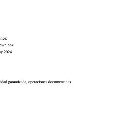
nce:
 own box
ay 2024
icidad garantizada, operaciones documentadas.