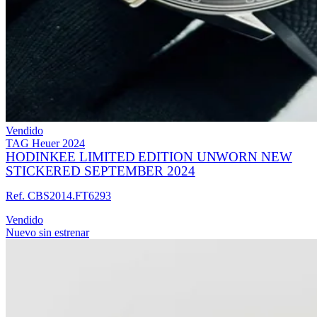
Vendido
TAG Heuer
2024
HODINKEE LIMITED EDITION UNWORN NEW
STICKERED SEPTEMBER 2024
Ref. CBS2014.FT6293
Vendido
Nuevo sin estrenar