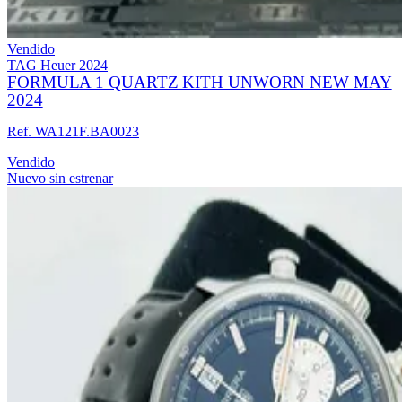
Vendido
TAG Heuer
2024
FORMULA 1 QUARTZ KITH UNWORN NEW MAY
2024
Ref. WA121F.BA0023
Vendido
Nuevo sin estrenar