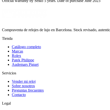
Official warranty by Seiko 5 years. Date of purchase June 2023
Compraventa de relojes de lujo en Barcelona. Stock revisado, autent
Tienda
Catálogo completo
Marcas
Rolex
Patek Philippe
Audemars Piguet
Servicios
Vender mi reloj
Sobre nosotros
Preguntas frecuentes
Contacto
Legal