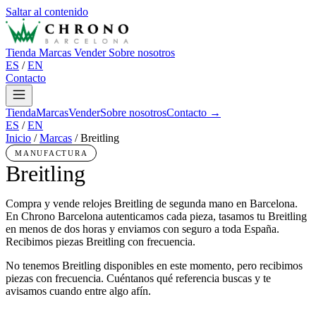
Saltar al contenido
Tienda
Marcas
Vender
Sobre nosotros
ES
/
EN
Contacto
Tienda
Marcas
Vender
Sobre nosotros
Contacto →
ES
/
EN
Inicio
/
Marcas
/
Breitling
MANUFACTURA
Breitling
Compra y vende relojes Breitling de segunda mano en Barcelona.
En Chrono Barcelona autenticamos cada pieza, tasamos tu Breitling
en menos de dos horas y enviamos con seguro a toda España.
Recibimos piezas Breitling con frecuencia.
No tenemos Breitling disponibles en este momento, pero recibimos
piezas con frecuencia. Cuéntanos qué referencia buscas y te
avisamos cuando entre algo afín.