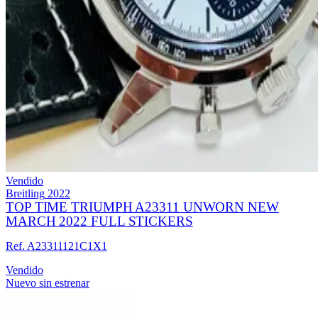
Vendido
Breitling
2022
TOP TIME TRIUMPH A23311 UNWORN NEW
MARCH 2022 FULL STICKERS
Ref. A23311121C1X1
Vendido
Nuevo sin estrenar