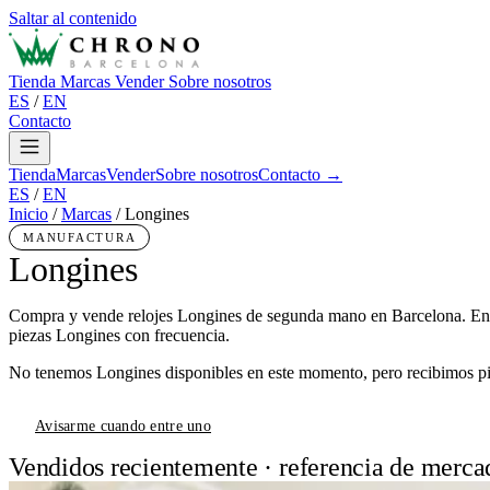
Saltar al contenido
Tienda
Marcas
Vender
Sobre nosotros
ES
/
EN
Contacto
Tienda
Marcas
Vender
Sobre nosotros
Contacto →
ES
/
EN
Inicio
/
Marcas
/
Longines
MANUFACTURA
Longines
Compra y vende relojes Longines de segunda mano en Barcelona. En 
piezas Longines con frecuencia.
No tenemos Longines disponibles en este momento, pero recibimos pie
Avisarme cuando entre uno
Vendidos recientemente · referencia de merca