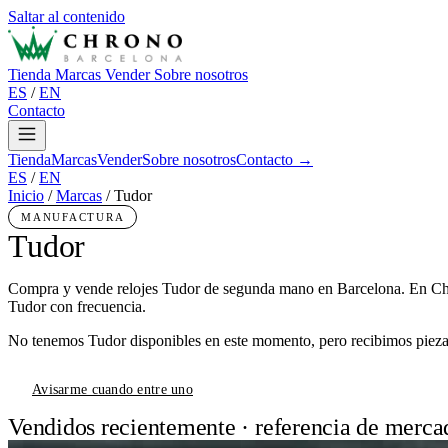
Saltar al contenido
Tienda
Marcas
Vender
Sobre nosotros
ES
/
EN
Contacto
Tienda
Marcas
Vender
Sobre nosotros
Contacto →
ES
/
EN
Inicio
/
Marcas
/
Tudor
MANUFACTURA
Tudor
Compra y vende relojes Tudor de segunda mano en Barcelona. En Chr
Tudor con frecuencia.
No tenemos Tudor disponibles en este momento, pero recibimos piezas
Avisarme cuando entre uno
Vendidos recientemente · referencia de merca