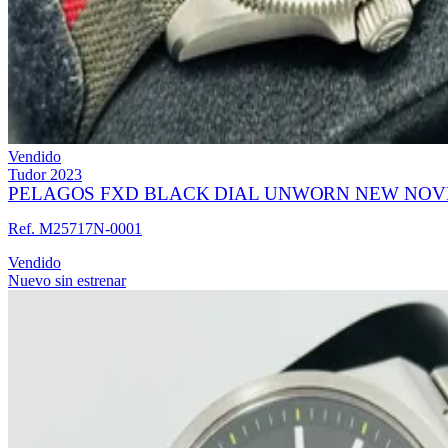
Vendido
Tudor
2023
PELAGOS FXD BLACK DIAL UNWORN NEW NOV
Ref. M25717N-0001
Vendido
Nuevo sin estrenar