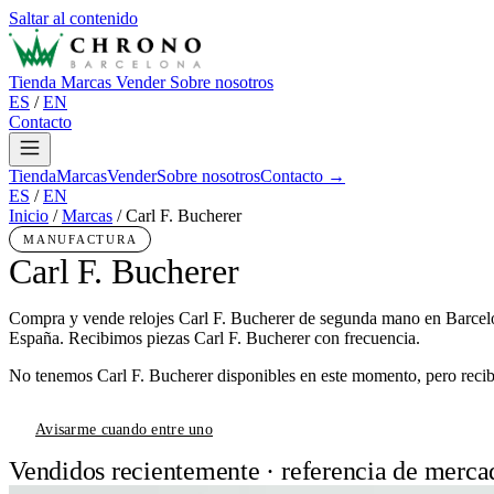
Saltar al contenido
Tienda
Marcas
Vender
Sobre nosotros
ES
/
EN
Contacto
Tienda
Marcas
Vender
Sobre nosotros
Contacto →
ES
/
EN
Inicio
/
Marcas
/
Carl F. Bucherer
MANUFACTURA
Carl F. Bucherer
Compra y vende relojes Carl F. Bucherer de segunda mano en Barcelo
España. Recibimos piezas Carl F. Bucherer con frecuencia.
No tenemos Carl F. Bucherer disponibles en este momento, pero recibi
Avisarme cuando entre uno
Vendidos recientemente · referencia de merca