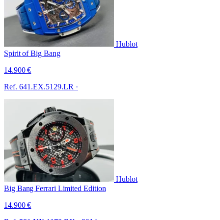
Hublot
Spirit of Big Bang
14.900 €
Ref. 641.EX.5129.LR
·
Hublot
Big Bang Ferrari Limited Edition
14.900 €