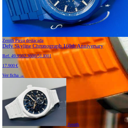
Zenith
Pieza destacada
Defy Skyline Chronograph 160th Anniversary
Ref. 49.9502.3600/51.I001
17.900 €
Ver ficha →
Zenith