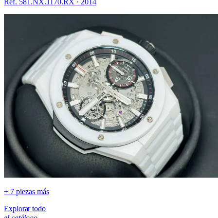
Ref. 581.NX.1170.RX
·
2014
+ 7 piezas más
Explorar todo
el catálogo.