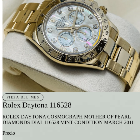
Catálogo curado
Coleccionar es
elegir
bien.
Patek Philippe, Rolex, Audemars Piguet y otras manufacturas. Cada
pieza pasa control de autenticidad antes de entrar al catálogo.
Ver catálogo
Marcas
PIEZA DEL MES
Rolex Daytona 116528
ROLEX DAYTONA COSMOGRAPH MOTHER OF PEARL
DIAMONDS DIAL 116528 MINT CONDITION MARCH 2011
Precio