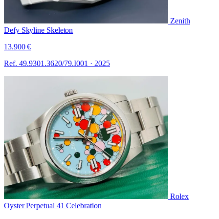
Zenith
Defy Skyline Skeleton
13.900 €
Ref. 49.9301.3620/79.I001
·
2025
Rolex
Oyster Perpetual 41 Celebration