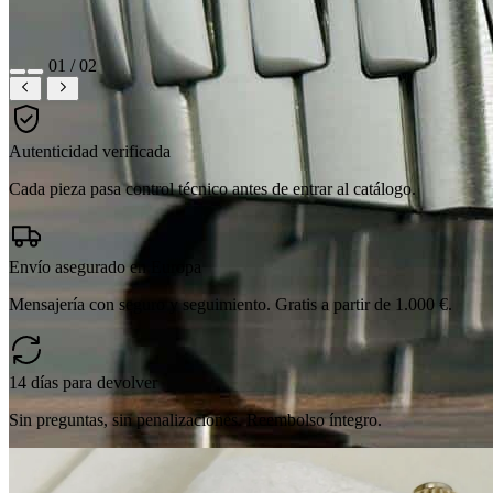
01 / 02
Autenticidad verificada
Cada pieza pasa control técnico antes de entrar al catálogo.
Envío asegurado en Europa
Mensajería con seguro y seguimiento. Gratis a partir de 1.000 €.
14 días para devolver
Sin preguntas, sin penalizaciones. Reembolso íntegro.