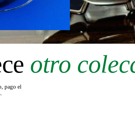
ece
otro colec
, pago el
.