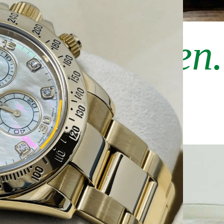
es
elegir bien.
uras. Cada
go.