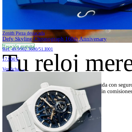
Zenith
Pieza destacada
Defy Skyline Chronograph 160th Anniversary
Tasación gratuita
Ref. 49.9502.3600/51.I001
Tu reloj mer
17.900 €
Ver ficha →
Tasación firme en menos de 2 horas. Recogida con seguro
mismo día que confirmamos autenticidad. Sin comisiones
Pedir tasación
Cómo funciona