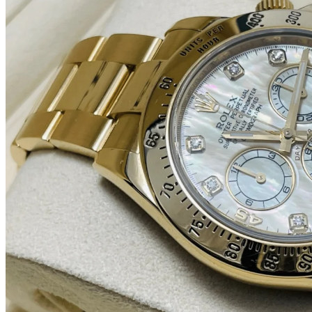
Catálogo curado
Coleccionar 
Patek Philippe, Rolex, Audemars Piguet y otras manufact
pieza pasa control de autenticidad antes de entrar al catálo
Ver catálogo
Marcas