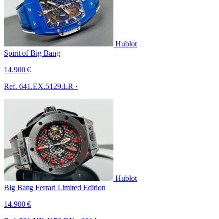
Hublot
Spirit of Big Bang
14.900 €
Ref. 641.EX.5129.LR
·
Hublot
Big Bang Ferrari Limited Edition
14.900 €