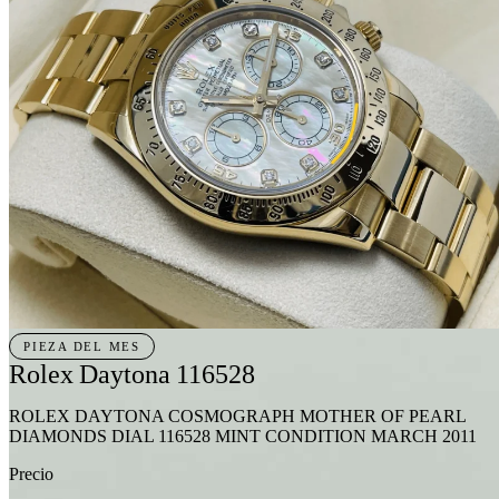
Catálogo curado
Coleccionar es
elegir
bien.
Patek Philippe, Rolex, Audemars Piguet y otras manufacturas. Cada
pieza pasa control de autenticidad antes de entrar al catálogo.
Ver catálogo
Marcas
PIEZA DEL MES
Rolex Daytona 116528
ROLEX DAYTONA COSMOGRAPH MOTHER OF PEARL
DIAMONDS DIAL 116528 MINT CONDITION MARCH 2011
Precio