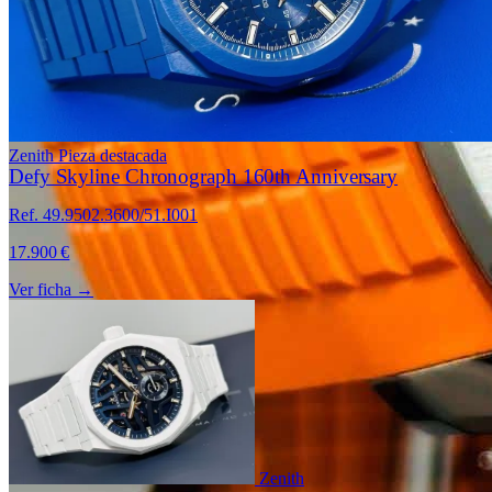
Zenith
Pieza destacada
Defy Skyline Chronograph 160th Anniversary
Ref. 49.9502.3600/51.I001
17.900 €
Ver ficha →
Zenith