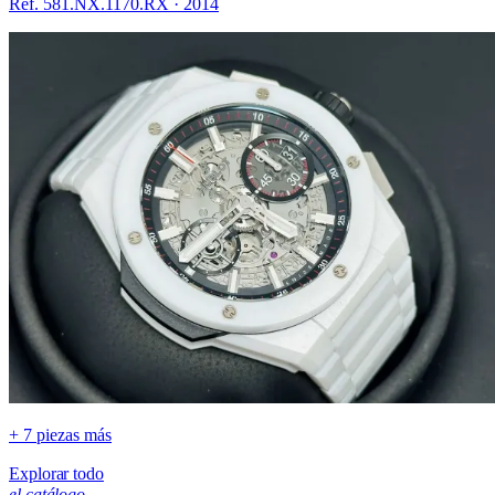
Ref. 581.NX.1170.RX
·
2014
+ 7 piezas más
Explorar todo
el catálogo.